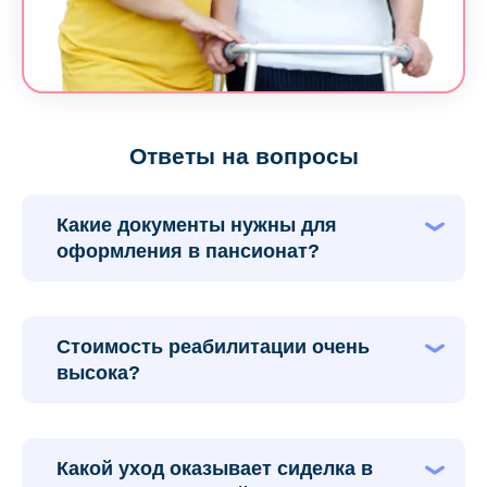
Ответы на вопросы
Какие документы нужны для
оформления в пансионат?
Для заселения потребуются две копии паспорта и
копия полиса ОМС. Можно взять с собой
амбулаторную карту из поликлиники, если
Стоимость реабилитации очень
планируется сопутствующее лечение.
высока?
Цена полной реабилитации не так высока, как
может показаться. Нужно учитывать, что пациенты
пансионата пользуются всеми достижениями
Какой уход оказывает сиделка в
медицины, в том числе современными