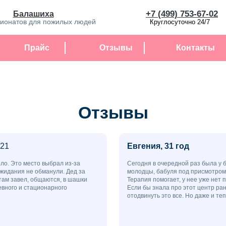
+7 (499) 753-67-02
Балашиха
сионатов для пожилых людей
Круглосуточно 24/7
Прайс
Отзывы
Контакты
Отзывы
021
Евгения, 31 год
ело. Это место выбрал из-за
Сегодня в очередной раз была у 
жидания не обманули. Дед за
молодцы, бабуля под присмотром к
там завел, общаются, в шашки
Терапия помогает, у нее уже нет 
евного и стационарного
Если бы знала про этот центр ран
отодвинуть это все. Но даже и теп