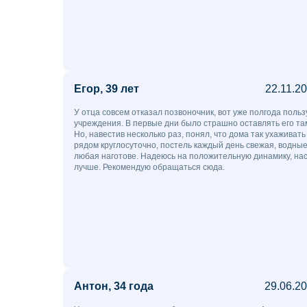
Егор, 39 лет
22.11.2
У отца совсем отказал позвоночник, вот уже полгода польз
учреждения. В первые дни было страшно оставлять его там
Но, навестив несколько раз, понял, что дома так ухаживать 
рядом круглосуточно, постель каждый день свежая, водны
любая наготове. Надеюсь на положительную динамику, нас
лучше. Рекомендую обращаться сюда.
Антон, 34 года
29.06.2