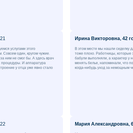
021
Ирина Викторовна, 42 г
уемся услугами этого
В этом месте мы нашли сиделку дл
. Совсем один, кругом чужие.
тоже плохо. Работницы, которые 
за ним не смог бы. А здесь врач
бабули выполняли, а характер у 
е процедуры. И аппаратура
менять белье, напоминали, что п
троение у отца уже явно стало
когда-нибудь уход за немощным ч
022
Мария Александровна, 6