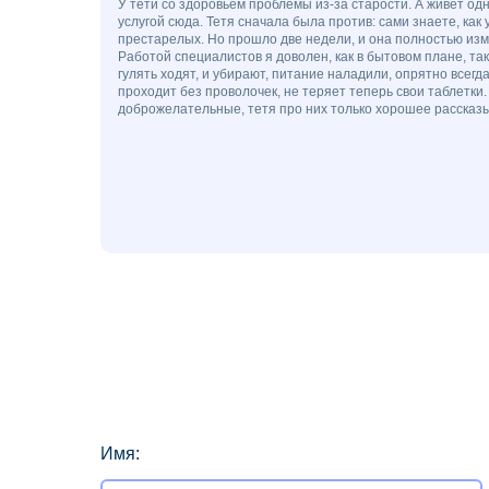
У тети со здоровьем проблемы из-за старости. А живет одн
услугой сюда. Тетя сначала была против: сами знаете, как 
престарелых. Но прошло две недели, и она полностью изм
Работой специалистов я доволен, как в бытовом плане, так
гулять ходят, и убирают, питание наладили, опрятно всегд
проходит без проволочек, не теряет теперь свои таблетки
доброжелательные, тетя про них только хорошее рассказы
Имя: