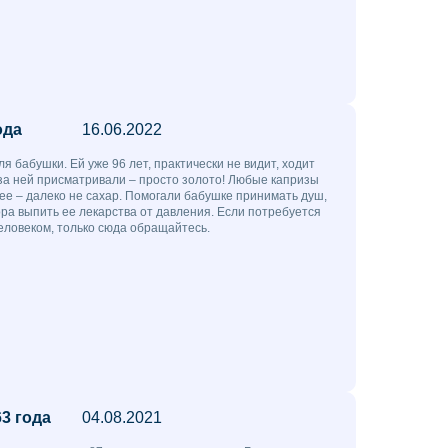
ода
16.06.2022
я бабушки. Ей уже 96 лет, практически не видит, ходит
за ней присматривали – просто золото! Любые капризы
нее – далеко не сахар. Помогали бабушке принимать душ,
ора выпить ее лекарства от давления. Если потребуется
еловеком, только сюда обращайтесь.
3 года
04.08.2021