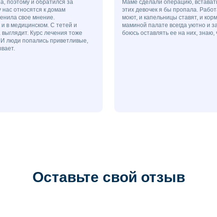
а, поэтому и обратился за
Маме сделали операцию, вставать
у нас относятся к домам
этих девочек я бы пропала. Работ
енила свое мнение.
моют, и капельницы ставят, и корм
 и в медицинском. С тетей и
маминой палате всегда уютно и з
а выглядит. Курс лечения тоже
боюсь оставлять ее на них, знаю, 
. И люди попались приветливые,
вает.
Оcтавьте свой отзыв