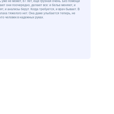
 уже не может, 87 лет, еще грузная очень. Без помощи
ают они поочередно, делают все: и белье меняют, и
ят, и анализы берут. Когда требуется, и врач бывает. В
апаха тяжелого нет. Она даже улыбается теперь, не
что человек в надежных руках.