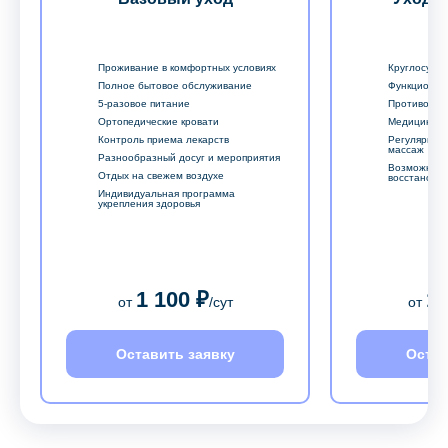
Проживание в комфортных условиях
Круглосуточ
Полное бытовое обслуживание
Функционал
5-разовое питание
Противопро
Ортопедические кровати
Медицински
Контроль приема лекарств
Регулярный
массаж
Разнообразный досуг и мероприятия
Возможност
Отдых на свежем воздухе
восстановл
Индивидуальная программа
укрепления здоровья
1 100 ₽
1 
от
/сут
от
Оставить заявку
Остав